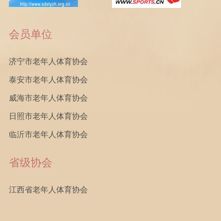
东营市老年人体育协会
烟台市老年人体育协会
会员单位
潍坊市老年人体育协会
济宁市老年人体育协会
四川省老年人体育协会
泰安市老年人体育协会
山西省老年人体育协会
威海市老年人体育协会
福建省老年人体育协会
日照市老年人体育协会
河南省老年人体育协会
临沂市老年人体育协会
陕西省老年人体育协会
德州市老年人体育协会
天津市老年人体育协会
省级协会
聊城市老年人体育协会
深圳市老年人体育协会
滨州市老年人体育协会
江西省老年人体育协会
菏泽市老年人体育协会
济南铁路老年人体育协会