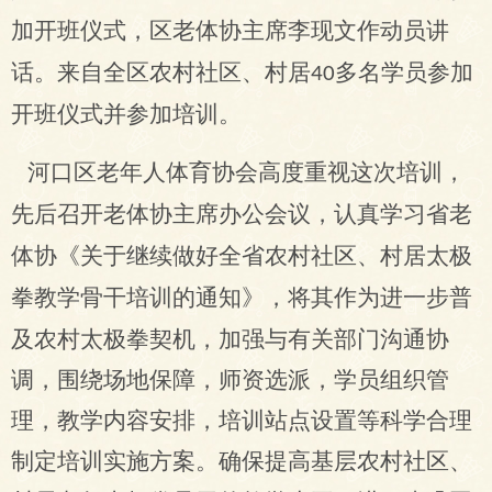
加开班仪式，区老体协主席李现文作动员讲
话。来自全区农村社区、村居
多名学员参加
40
开班仪式并参加培训。
河口区老年人体育协会高度重视这次培训，
先后召开老体协主席办公会议，认真学习省老
体协《关于继续做好全省农村社区、村居太极
拳教学骨干培训的通知》，将其作为进一步
普
及农村太极拳契机，加强与有关部门沟通协
调，围绕场地保障，师资选派，学员组织管
理，教学内容安排，培训站点设置等科学合理
制定培训实施方案。确保提高基层农村社区、