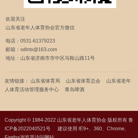
东营市老年人体育协会
烟台市老年人体育协会
欢迎关注
潍坊市老年人体育协会
山东省老年人体育协会官方微信
济宁市老年人体育协会
电话：0531-61379223
泰安市老年人体育协会
邮箱：sdlntx@163.com
地址：山东省济南市市中区马鞍山路11号
威海市老年人体育协会
日照市老年人体育协会
友情链接：
山东省体育局
山东省体育总会
山东省老年
临沂市老年人体育协会
人体育活动管理服务中心
青岛啤酒
德州市老年人体育协会
聊城市老年人体育协会
滨州市老年人体育协会
Copyright © 1984-2022 山东省老年人体育协会 版权所有
鲁
菏泽市老年人体育协会
ICP备2022040521号
建议使用 IE9+、360、Chrome、
Firefox浏览器访问网站