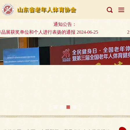
通知公告：
单位和个人进行表扬的通报 2024-06-25
2、