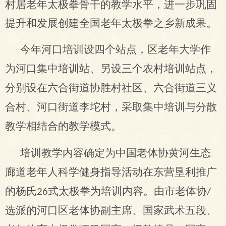
村居老年太极拳骨干的教学水平，进一步巩固
提升和发展创建全国老年太极拳之乡新成果。
今年河口培训设四个站点，区老年大学作
为河口集中培训站、另设三个农村培训站点，
分别设在六合街道协胜村社区、六合街道三义
合村、河口街道李坨村，采取集中培训与分散
教学相结合的教学模式。
培训教学内容确定为中国老体协黄河生态
廊道老年人科学健身指导活动在东营垦利推广
的杨氏
式太极拳为培训内容。由市老体协
26
/
选派的河口区老体协副主席、国家武术五段、