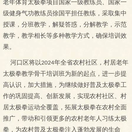
老年体育太极拳项目国家一级教练员、国家一
级健身气功教练员徐国平担任教练，采取集中
授课，分班教学，解疑答惑，分解教学，示范
教学，教学相长等多种教学方式，确保培训效
果。
河口区将以
年全省农村社区，村居老年
2024
太极拳教学骨干培训班为新的起点，进一步提
高认识，加大措施，为继续做好普及太极拳工
作的巩固提高、创新发展，实现农村社区、村
居太极拳运动全覆盖，拓展太极拳在农村全面
推广，带动和引领更多的农村老年人习练太极
拳，为农村普及太极拳注入蓬勃发展的生命