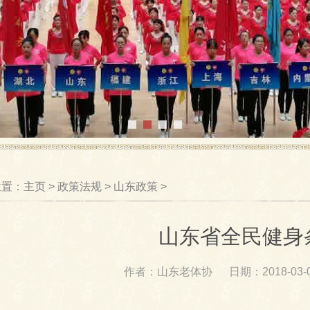
位置：
主页
>
政策法规
>
山东政策
>
山东省全民健身
作者：
山东老体协
日期：
2018-03-