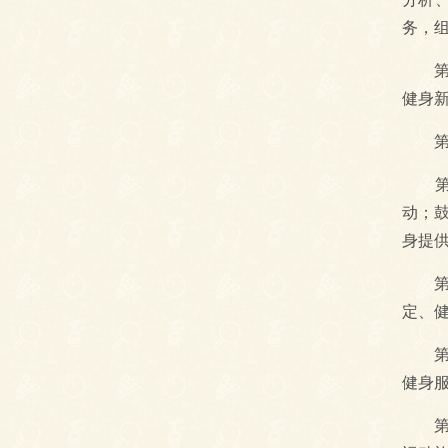
务，
第十
健身
第三
第十
动；
身提
第十
定、
第十
健身
第二