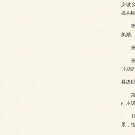
房城
机构
第八
奖励
第二
第九
计划
县级
第十
向本
县级
果，