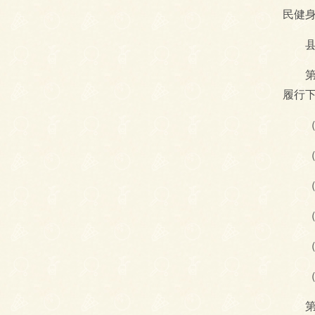
民健
县级
第六
履行
（一
（二
（三
（四
（五
（六
第七